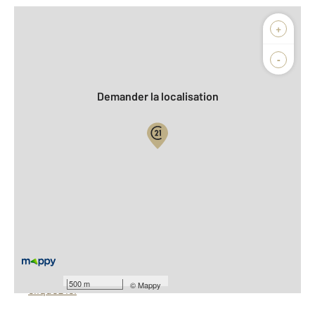
Afficher sur la carte :
+
Agence
Biens vendus
-
Demander la localisation
Vue globale
2
Surface totale : 1940 m
À savoir
Barèmes d'honoraires de l'agence
Pour consulter les barèmes d'honoraires de l'agence,
500 m
©
Mappy
cliquez ici