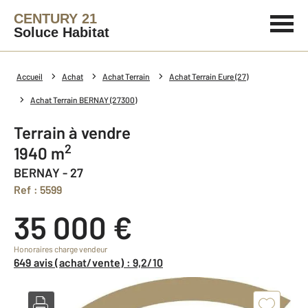
CENTURY 21
Soluce Habitat
Accueil
Achat
Achat Terrain
Achat Terrain Eure (27)
Achat Terrain BERNAY (27300)
Terrain à vendre
2
1940 m
BERNAY - 27
Ref : 5599
35 000 €
Honoraires charge vendeur
649 avis (achat/vente) : 9,2/10