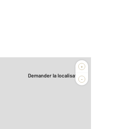
+
Demander la localisation
-
2
m
r le détail]