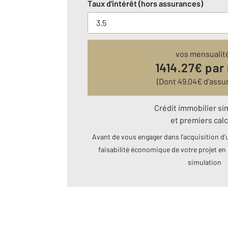
Taux d'intérêt (hors assurances)
vos mensualit
1414.27
€ par
(Dont
49.04
€ d’assu
Crédit immobilier si
et premiers calc
Avant de vous engager dans l’acquisition d’u
faisabilité économique de votre projet en 
simulation