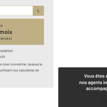
%
és
 mois
rances)
mulation
uls
n bien immobilier, évaluez la
utilisant nos calculettes de
Vous êtes 
nos agents i
accompagn
Co