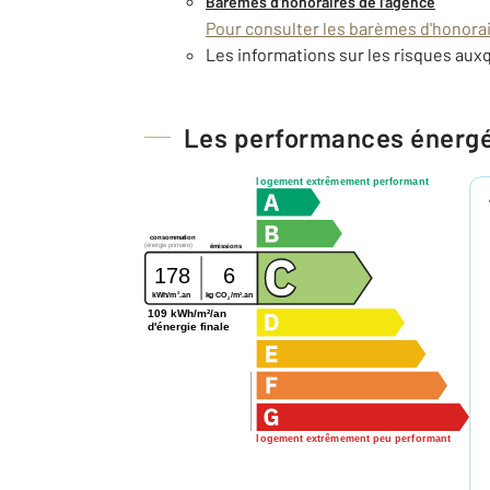
Barèmes d'honoraires de l'agence
Pour consulter les barèmes d'honorair
Les informations sur les risques auxq
Les performances énerg
logement extrêmement performant
consommation
(énergie primaire)
émissions
178
6
2
2
kg CO
/m
.an
kWh/m
.an
2
109 kWh/m²/an
d'énergie finale
logement extrêmement peu performant