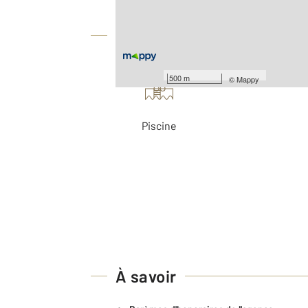
Équipements
Les plus
500 m
©
Mappy
Piscine
À savoir