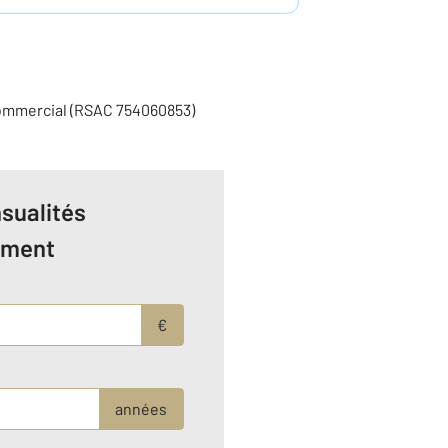
commercial (RSAC 754060853)
sualités
ement
€
années