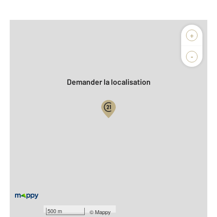
Afficher sur la carte :
+
Agence
Biens vendus
-
Demander la localisation
Vue globale
2
Surface totale : 2500 m
Équipements
Général
Eau
500 m
©
Mappy