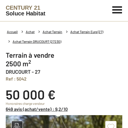
CENTURY 21
Soluce Habitat
Accueil
Achat
Achat Terrain
Achat Terrain Eure (27)
Achat Terrain DRUCOURT (27230)
Terrain à vendre
2
2500 m
DRUCOURT - 27
Ref : 5042
50 000 €
Honoraires charge vendeur
649 avis (achat/vente) : 9,2/10