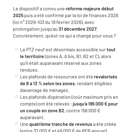
Le dispositif a connu une
réforme majeure début
2025
puis a été confirmé par la loi de finances 2026
(loi n° 2026-103 du 19 février 2026), avec
prolongation jusqu'au
31 décembre 2027
.
Concrètement, qu'est-ce qui a changé pour vous ?
Le PTZ neuf est désormais accessible sur
tout
le territoire
(zones A, A bis, B1, B2 et C), alors
qu'il était auparavant réservé aux zones
tendues.
Les plafonds de ressources ont été
revalorisés
de 8 à 13 % selon les zones
, rendant éligibles
davantage de ménages.
Les plafonds d'opération (coût maximum pris en
compte) ont été relevés :
jusqu'à 195 000 € pour
un couple en zone B2
, contre 156 000 €
auparavant.
Une
quatrième tranche de revenus
a été créée
(entre 37 000 € et 49 000 € de RFR annuel),