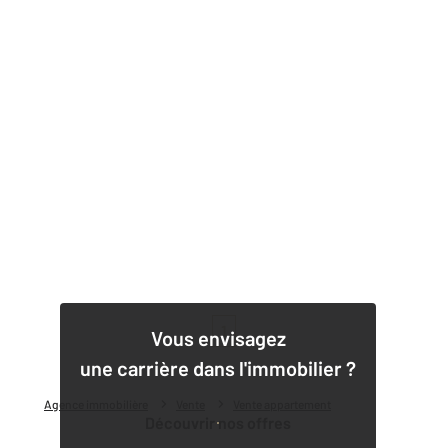
1
Vous envisagez
une carrière dans l'immobilier ?
Agence immobilière
Vente
Vente appartement
Découvrir nos offres