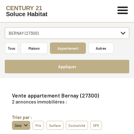
CENTURY 21
Soluce Habitat
BERNAY (27300)
Tous
Maison
Appartement
Autres
Appliquer
Vente appartement Bernay (27300)
2 annonces immobilières :
Trier par :
Date
Prix
Surface
Exclusivité
DPE