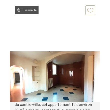
Exclusivité
BERNAY 27
2
71,30 m
, 3 pièces
Ref : 5259
Appartement F3 à vendre
89 000 €
Bernay (27300) Idéalement situé en plein cœur
du centre-ville, cet appartement T3 d'environ
65 m², situé au 1er étage d'un immeuble bien