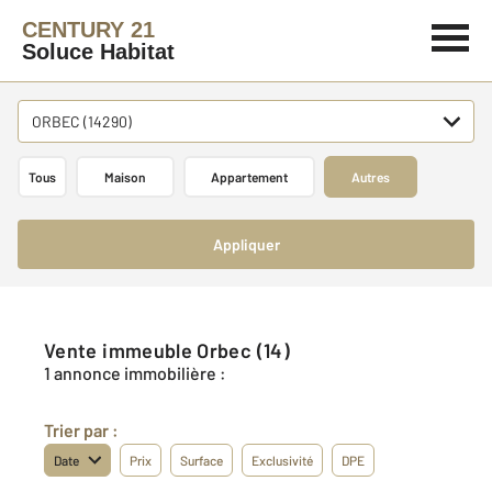
CENTURY 21
Soluce Habitat
ORBEC (14290)
Tous
Maison
Appartement
Autres
Appliquer
Vente immeuble Orbec (14)
1 annonce immobilière :
Trier par :
Date
Prix
Surface
Exclusivité
DPE