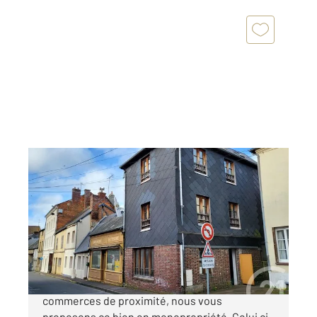
ORBEC 14
2
224,50 m
Ref : 5025
Immeuble à vendre
90 000 €
Idéal investisseur, dans Orbec avec ses
commerces de proximité, nous vous
proposons ce bien en monopropriété. Celui ci