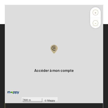
+
-
Parlons de vous, parlons biens
Votre compte :
Accéder à mon compte
500 m
©
Mappy