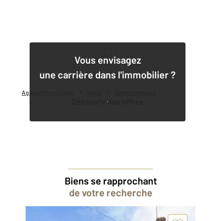
1
Vous envisagez
une carrière dans l'immobilier ?
Agence immobilière
Vente
Vente immeuble
Découvrir nos offres
Biens se rapprochant
de votre recherche