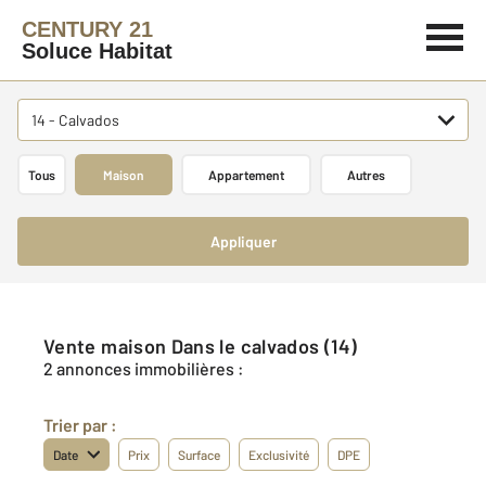
CENTURY 21
Soluce Habitat
14 - Calvados
Tous
Maison
Appartement
Autres
Appliquer
Vente maison Dans le calvados (14)
2 annonces immobilières :
Trier par :
Date
Prix
Surface
Exclusivité
DPE