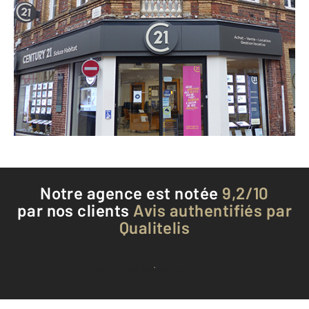
CENTURY 21 Soluce Habitat
11 rue Robert Lindet
BERNAY - 27300
Envoyer un message
Téléphoner à l'agence
Notre agence est notée
9,2/10
par nos clients
Avis authentifiés par
Qualitelis
Voir tous les avis clients