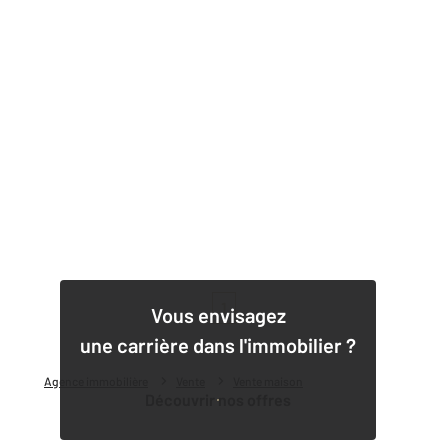
1
Vous envisagez
une carrière dans l'immobilier ?
Agence immobilière
Vente
Vente maison
Découvrir nos offres