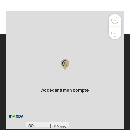
+
-
Parlons de vous, parlons biens
Votre compte :
Accéder à mon compte
500 m
©
Mappy