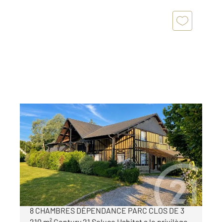
VALORBIQUET 14
2
361 m
, 11 pièces
Ref : 5894
Maison à vendre
485 000 €
PROPRIÉTÉ D'EXCEPTION DE 360 m² 11 PIÈCES
8 CHAMBRES DÉPENDANCE PARC CLOS DE 3
210 m² Century 21 Soluce Habitat a le privilège