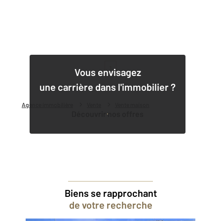
1
Vous envisagez
une carrière dans l'immobilier ?
Agence immobilière
Vente
Vente maison
Découvrir nos offres
Biens se rapprochant
de votre recherche