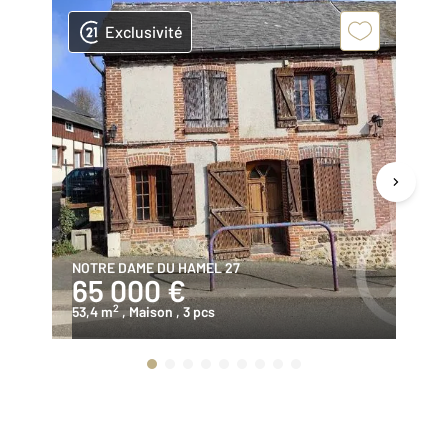
Exclusivité
NOTRE DAME DU HAMEL 27
BE
65 000 €
1
2
53,4 m
, Maison
, 3 pcs
68