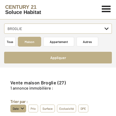
CENTURY 21
Soluce Habitat
BROGLIE
Tous
Maison
Appartement
Autres
Appliquer
Vente maison Broglie (27)
1 annonce immobilière :
Trier par :
Date
Prix
Surface
Exclusivité
DPE