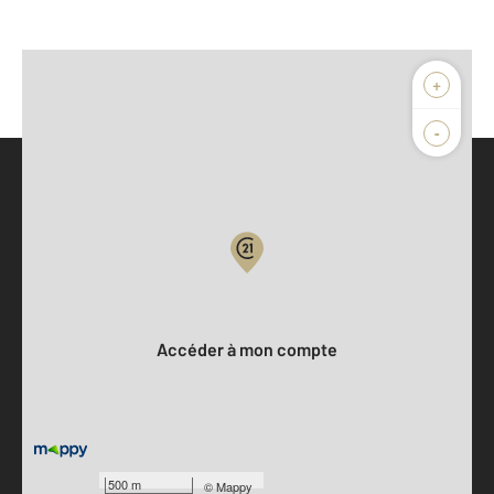
+
-
Parlons de vous, parlons biens
Votre compte :
Accéder à mon compte
500 m
©
Mappy