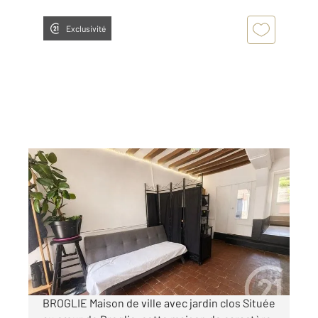
Exclusivité
BROGLIE 27
2
47 m
, 2 pièces
Ref : 5880
Maison à vendre
75 000 €
Visiter le site dédié
BROGLIE Maison de ville avec jardin clos Située