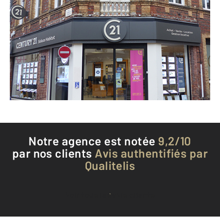
CENTURY 21 Soluce Habitat
11 rue Robert Lindet
BERNAY - 27300
Envoyer un message
Téléphoner à l'agence
Notre agence est notée
9,2/10
par nos clients
Avis authentifiés par
Qualitelis
Voir tous les avis clients