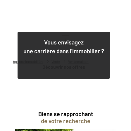
1
Vous envisagez
une carrière dans l'immobilier ?
Agence immobilière
Vente
Vente maison
Découvrir nos offres
Biens se rapprochant
de votre recherche