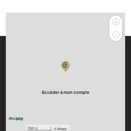
+
-
Parlons de vous, parlons biens
Votre compte :
Accéder à mon compte
500 m
©
Mappy