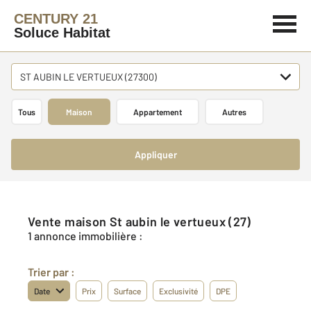
CENTURY 21
Soluce Habitat
ST AUBIN LE VERTUEUX (27300)
Tous
Maison
Appartement
Autres
Appliquer
Vente maison St aubin le vertueux (27)
1 annonce immobilière :
Trier par :
Date
Prix
Surface
Exclusivité
DPE