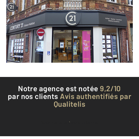
CENTURY 21 Soluce Habitat
11 rue Robert Lindet
BERNAY - 27300
Envoyer un message
Téléphoner à l'agence
Notre agence est notée
9,2/10
par nos clients
Avis authentifiés par
Qualitelis
Voir tous les avis clients