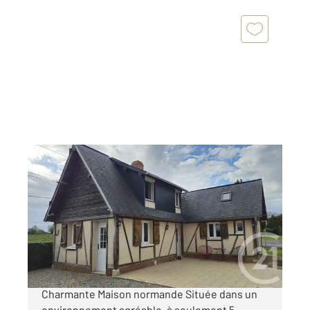
ST AUBIN LE VERTUEUX 27
2
57 m
, 3 pièces
Ref : 5774
Maison à vendre
143 000 €
Century 21 Soluce Habitat vous présente cette
Charmante Maison normande Située dans un
environnement agréable, à seulement 5