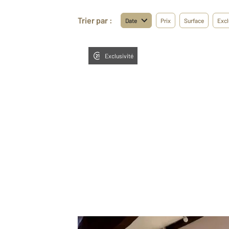
Trier par :
Date
Prix
Surface
Excl
Exclusivité