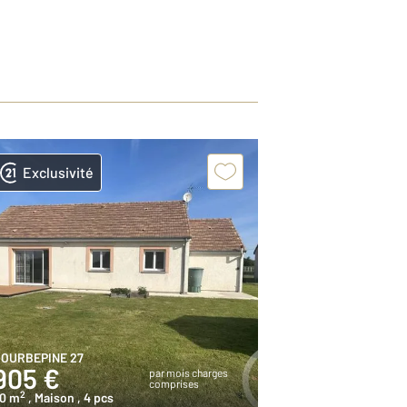
Exclusivité
OURBEPINE 27
905 €
par mois charges
comprises
2
0 m
, Maison
, 4 pcs