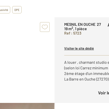
usivité
DPE
MESNIL EN OUCHE 27
2
19 m
, 1 pièce
Ref : 5723
Visiter le site dédié
A louer , charmant studio
(selon loi Carrez minimum
2ème étage d'un immeuble,
La Barre en Ouche (27270) 
Voir 