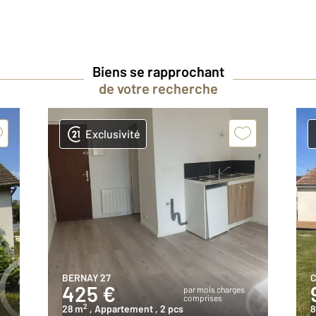
Biens se rapprochant
de votre recherche
Exclusivité
BERNAY 27
C
425 €
par mois charges
comprises
2
28 m
, Appartement
, 2 pcs
8