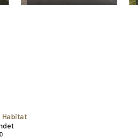
 Habitat
indet
0