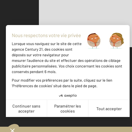
Parlons de vous, parlons biens
500 m
©
Mappy
Votre agence est notée
Achat
Location
Vente
Gestion
9,2
/
10
9,0/10