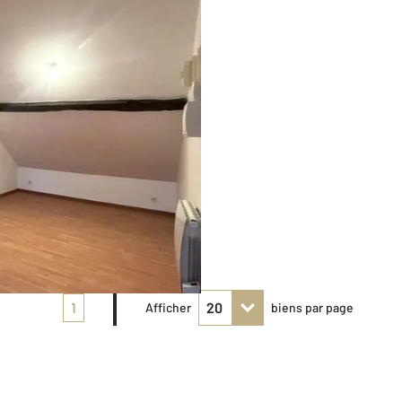
1
Afficher
biens par page