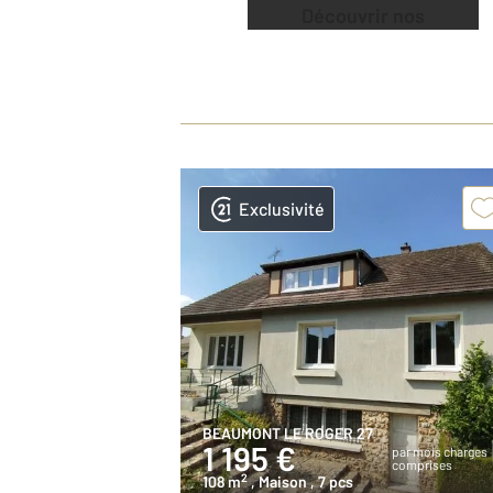
Découvrir nos
offres
Exclusivité
BEAUMONT LE ROGER 27
1 195 €
par mois charges
comprises
2
108 m
, Maison
, 7 pcs