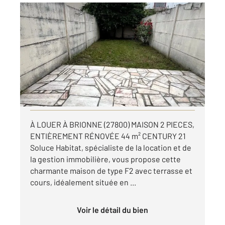
BRIONNE 27
2
44,06 m
, 2 pièces
Ref : 5889
Maison à louer
600 €
par mois charges comprises
Visiter le site dédié
À LOUER À BRIONNE (27800) MAISON 2 PIECES,
ENTIÈREMENT RÉNOVÉE 44 m² CENTURY 21
Soluce Habitat, spécialiste de la location et de
la gestion immobilière, vous propose cette
charmante maison de type F2 avec terrasse et
cours, idéalement située en ...
Voir le détail du bien