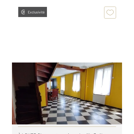
Exclusivité
BRIONNE 27
2
81 m
, 3 pièces
Ref : 5932
Maison à louer
765 €
par mois charges comprises
Visiter le site dédié