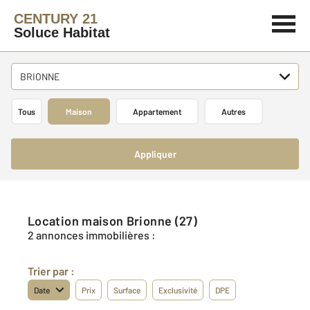
CENTURY 21
Soluce Habitat
BRIONNE
Tous
Maison
Appartement
Autres
Appliquer
Location maison Brionne (27)
2 annonces immobilières :
Trier par :
Date
Prix
Surface
Exclusivité
DPE