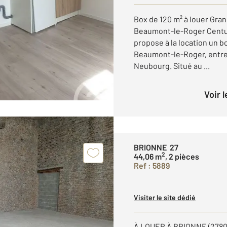
Box de 120 m² à louer Gra
Beaumont-le-Roger Centur
propose à la location un b
Beaumont-le-Roger, entre
Neubourg. Situé au ...
Voir 
BRIONNE 27
2
44,06 m
, 2 pièces
Ref : 5889
Visiter le site dédié
À LOUER À BRIONNE (278