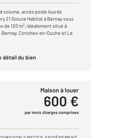
nd volume, accès poids lourds
y 21 Soluce Habitat à Bernay vous
ox de 120 m², idéalement situé à
 Bernay, Conches-en-Ouche et Le
le détail du bien
Maison à louer
600 €
par mois charges comprises
00) MAISON 2 PIECES, ENTIÈREMENT