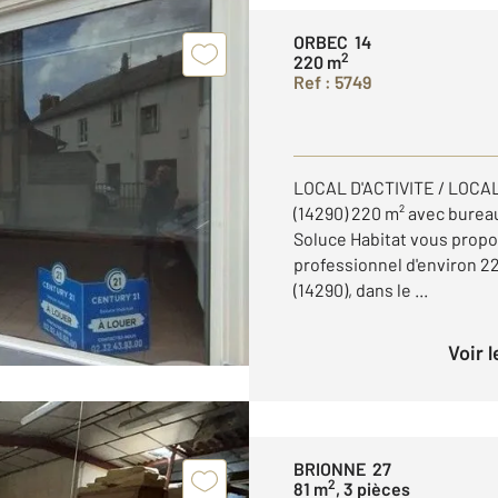
ORBEC 14
2
220 m
Ref : 5749
LOCAL D'ACTIVITE / LOCA
(14290) 220 m² avec burea
Soluce Habitat vous propos
professionnel d'environ 2
(14290), dans le ...
Voir 
BRIONNE 27
2
81 m
, 3 pièces