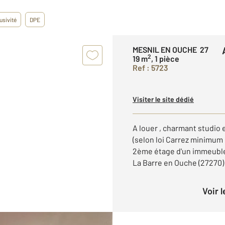
usivité
DPE
MESNIL EN OUCHE 27
2
19 m
, 1 pièce
Ref : 5723
Visiter le site dédié
A louer , charmant studio
(selon loi Carrez minimum
2ème étage d'un immeuble,
La Barre en Ouche (27270) 
Voir 