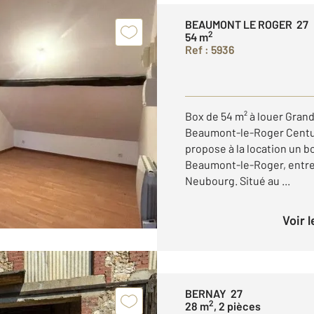
BEAUMONT LE ROGER 27
2
54 m
Ref : 5936
Box de 54 m² à louer Gran
Beaumont-le-Roger Centur
propose à la location un b
Beaumont-le-Roger, entre
Neubourg. Situé au ...
Voir 
BERNAY 27
2
28 m
, 2 pièces