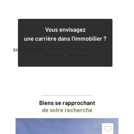
1
Vous envisagez
une carrière dans l'immobilier ?
Agence immobilière
Vente
Vente maison
Découvrir nos offres
Biens se rapprochant
de votre recherche