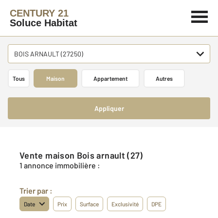
CENTURY 21
Soluce Habitat
BOIS ARNAULT (27250)
Tous
Maison
Appartement
Autres
Appliquer
Vente maison Bois arnault (27)
1 annonce immobilière :
Trier par :
Date
Prix
Surface
Exclusivité
DPE