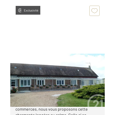
Exclusivité
BOIS ARNAULT 27
2
140 m
, 5 pièces
Ref : 4259
Maison à vendre
170 000 €
A moins de 5 minutes de Rugles et de ses
commerces, nous vous proposons cette
charmante longère au calme. Celle ci se